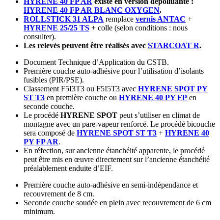
HYRENE 40 FP AR
existe en version dépolluante :
HYRENE 40 FP AR BLANC OXYGEN
.
ROLLSTICK 31 ALPA
remplace
vernis ANTAC
+
HYRENE 25/25 TS
+ colle (selon conditions : nous
consulter).
Les relevés peuvent être réalisés avec
STARCOAT R
.
Document Technique d’Application du CSTB.
Première couche auto-adhésive pour l’utilisation d’isolants
fusibles (PIR/PSE).
Classement F5I3T3 ou F5I5T3 avec
HYRENE SPOT PY
ST T3
en première couche ou
HYRENE 40 PY FP
en
seconde couche.
Le procédé
HYRENE SPOT
peut s’utiliser en climat de
montagne avec un pare-vapeur renforcé. Le procédé bicouche
sera composé de
HYRENE SPOT ST T3
+
HYRENE 40
PY FP AR
.
En réfection, sur ancienne étanchéité apparente, le procédé
peut être mis en œuvre directement sur l’ancienne étanchéité
préalablement enduite d’EIF.
Première couche auto-adhésive en semi-indépendance et
recouvrement de 8 cm.
Seconde couche soudée en plein avec recouvrement de 6 cm
minimum.