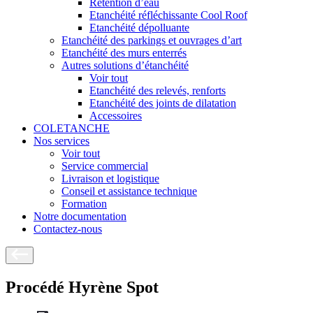
Rétention d’eau
Etanchéité réfléchissante Cool Roof
Etanchéité dépolluante
Etanchéité des parkings et ouvrages d’art
Etanchéité des murs enterrés
Autres solutions d’étanchéité
Voir tout
Etanchéité des relevés, renforts
Etanchéité des joints de dilatation
Accessoires
COLETANCHE
Nos services
Voir tout
Service commercial
Livraison et logistique
Conseil et assistance technique
Formation
Notre documentation
Contactez-nous
Procédé Hyrène Spot