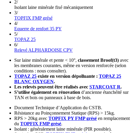
2/
Isolant laine minérale fixé mécaniquement
3/
TOPFIX FMP grésé
4/
Equerre de renfort 35 PY
5/
TOPAZ 25
6/
Relevé ALPHARDOISE CPV
Sur laine minérale et pente < 10°,
classement Broof(t3)
avec
les membranes courantes, même en version renforcée (selon
conditions : nous consulter).
TOPAZ 25
existe en version dépolluante :
TOPAZ 25
BLANC OXYGEN
.
Les relevés peuvent être réalisés avec
STARCOAT R
.
S’utilise également en rénovation
d’ancienne étanchéité sur
TAN et bois ou panneaux à base de bois.
Document Technique d’Application du CSTB.
Résistance au Poinçonnement Statique (RPS) > 15kg.
RPS > 20kg avec
TOPFIX PY FMP grésé
en remplacement
du
TOPFIX FMP grésé
.
Isolant : généralement laine minérale (PIR possible).