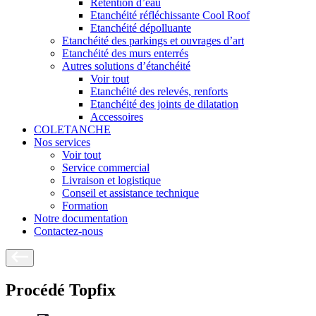
Rétention d’eau
Etanchéité réfléchissante Cool Roof
Etanchéité dépolluante
Etanchéité des parkings et ouvrages d’art
Etanchéité des murs enterrés
Autres solutions d’étanchéité
Voir tout
Etanchéité des relevés, renforts
Etanchéité des joints de dilatation
Accessoires
COLETANCHE
Nos services
Voir tout
Service commercial
Livraison et logistique
Conseil et assistance technique
Formation
Notre documentation
Contactez-nous
Procédé Topfix