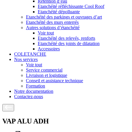
Rétention d’eau
Etanchéité réfléchissante Cool Roof
Etanchéité dépolluante
Etanchéité des parkings et ouvrages d’art
Etanchéité des murs enterrés
Autres solutions d’étanchéité
Voir tout
Etanchéité des relevés, renforts
Etanchéité des joints de dilatation
Accessoires
COLETANCHE
Nos services
Voir tout
Service commercial
Livraison et logistique
Conseil et assistance technique
Formation
Notre documentation
Contactez-nous
VAP ALU ADH