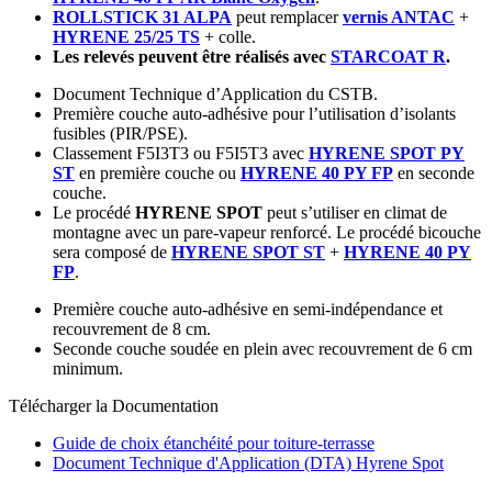
ROLLSTICK 31 ALPA
peut remplacer
vernis ANTAC
+
HYRENE 25/25 TS
+ colle.
Les relevés peuvent être réalisés avec
STARCOAT R
.
Document Technique d’Application du CSTB.
Première couche auto-adhésive pour l’utilisation d’isolants
fusibles (PIR/PSE).
Classement F5I3T3 ou F5I5T3 avec
HYRENE SPOT PY
ST
en première couche ou
HYRENE 40 PY FP
en seconde
couche.
Le procédé
HYRENE SPOT
peut s’utiliser en climat de
montagne avec un pare-vapeur renforcé. Le procédé bicouche
sera composé de
HYRENE SPOT ST
+
HYRENE 40 PY
FP
.
Première couche auto-adhésive en semi-indépendance et
recouvrement de 8 cm.
Seconde couche soudée en plein avec recouvrement de 6 cm
minimum.
Télécharger la Documentation
Guide de choix étanchéité pour toiture-terrasse
Document Technique d'Application (DTA) Hyrene Spot