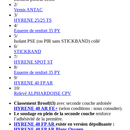
2/
Vernis ANTAC
3/
HYRENE 25/25 TS
4/
Equerre de renfort 35 PY
5/
Isolant PSE (ou PIR sans STICKBAND) collé
6/
STICKBAND
7/
HYRENE SPOT ST
8/
Equerre de renfort 35 PY
9/
HYRENE 40 FP AR
10/
Relevé ALPHARDOISE CPV
Classement Broof(t3)
avec seconde couche ardoisée
HYRENE 40 AR FE+
(selon conditions : nous consulter).
Le soudage en plein de la seconde couche
renforce
l’adhésivité de la première.
HYRENE 40 FP AR
existe en version dépolluante :
HYRENE 40 FP AR Blanc Oxygen
.