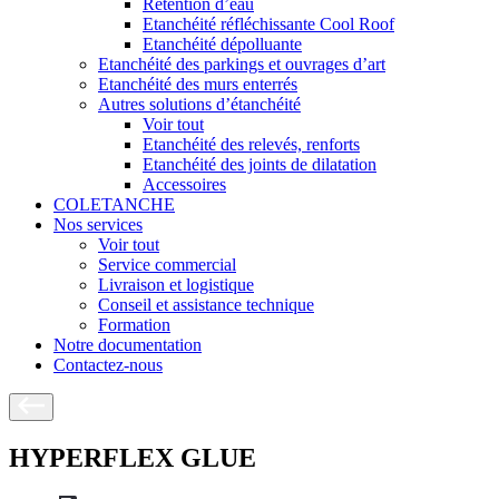
Rétention d’eau
Etanchéité réfléchissante Cool Roof
Etanchéité dépolluante
Etanchéité des parkings et ouvrages d’art
Etanchéité des murs enterrés
Autres solutions d’étanchéité
Voir tout
Etanchéité des relevés, renforts
Etanchéité des joints de dilatation
Accessoires
COLETANCHE
Nos services
Voir tout
Service commercial
Livraison et logistique
Conseil et assistance technique
Formation
Notre documentation
Contactez-nous
HYPERFLEX GLUE