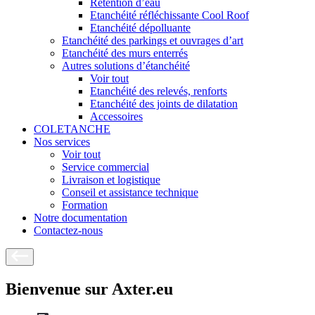
Rétention d’eau
Etanchéité réfléchissante Cool Roof
Etanchéité dépolluante
Etanchéité des parkings et ouvrages d’art
Etanchéité des murs enterrés
Autres solutions d’étanchéité
Voir tout
Etanchéité des relevés, renforts
Etanchéité des joints de dilatation
Accessoires
COLETANCHE
Nos services
Voir tout
Service commercial
Livraison et logistique
Conseil et assistance technique
Formation
Notre documentation
Contactez-nous
Bienvenue sur Axter.eu