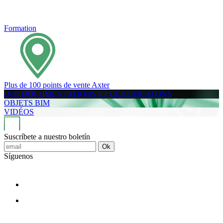
Formation
Plus de 100 points de vente Axter
DoP, DOCUMENTATIONS ET CERTIFICATONS
OBJETS BIM
VIDÉOS
Suscríbete a nuestro boletín
Ok
Síguenos