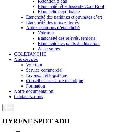
Rétention d’eau
Etanchéité réfléchissante Cool Roof
Etanchéité dépolluante
Etanchéité des parkings et ouvrages d’art
Etanchéité des murs enterrés
Autres solutions d’étanchéité
Voir tout
Etanchéité des relevés, renforts
Etanchéité des joints de dilatation
Accessoires
COLETANCHE
Nos services
Voir tout
Service commercial
Livraison et logistique
Conseil et assistance technique
Formation
Notre documentation
Contactez-nous
HYRENE SPOT ADH