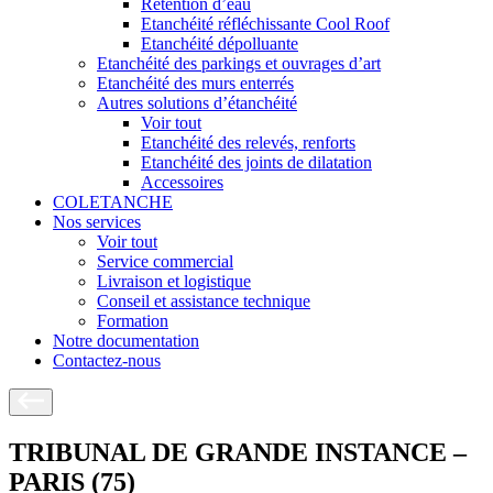
Rétention d’eau
Etanchéité réfléchissante Cool Roof
Etanchéité dépolluante
Etanchéité des parkings et ouvrages d’art
Etanchéité des murs enterrés
Autres solutions d’étanchéité
Voir tout
Etanchéité des relevés, renforts
Etanchéité des joints de dilatation
Accessoires
COLETANCHE
Nos services
Voir tout
Service commercial
Livraison et logistique
Conseil et assistance technique
Formation
Notre documentation
Contactez-nous
TRIBUNAL DE GRANDE INSTANCE –
PARIS (75)