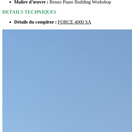
Maître d’œuvre :
Renzo Piano Building Workshop
DETAILS TECHNIQUES
Détails du complex
e :
FORCE 4000 SA