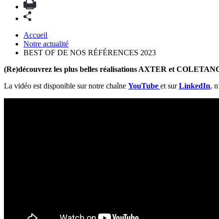
Accueil
Notre actualité
BEST OF DE NOS RÉFÉRENCES 2023
(Re)découvrez les plus belles réalisations AXTER et COLETA
La vidéo est disponible sur notre chaîne
YouTube
et sur
LinkedIn
, n