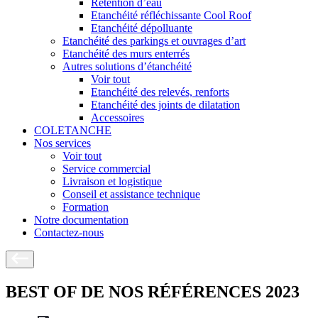
Rétention d’eau
Etanchéité réfléchissante Cool Roof
Etanchéité dépolluante
Etanchéité des parkings et ouvrages d’art
Etanchéité des murs enterrés
Autres solutions d’étanchéité
Voir tout
Etanchéité des relevés, renforts
Etanchéité des joints de dilatation
Accessoires
COLETANCHE
Nos services
Voir tout
Service commercial
Livraison et logistique
Conseil et assistance technique
Formation
Notre documentation
Contactez-nous
BEST OF DE NOS RÉFÉRENCES 2023